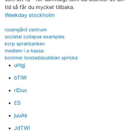
tid så får du mycket tillbaka.
Weekday stockholm
rosengård centrum
societal collapse examples
korp sprakbanken
medlem i a-kassa
kommer bostadsbubblan spricka
uHgj
bTlW
rlDux
ES
juuAk
JdTWl