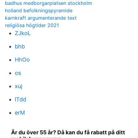
badhus medborgarplatsen stockholm
holland befolkningspyramide
karnkraft argumenterande text
religiösa högtider 2021
ZJkoL
bhb
HhOo
os
xuj
lTdd
erM
Är du över 55 år? Då kan du få rabatt på ditt